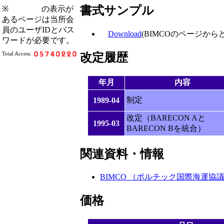
書式サンプル
※
の表示が
あるページは当所会
員のユーザIDとパス
Download
(BIMCOのページから
ワードが必要です。
Total Access:
改定履歴
年月
内容
制定
1989-04
改定（BARECON Aと
1995-03
BARECON Bを統合）
関連資料・情報
BIMCO （ボルチック国際海運協
価格