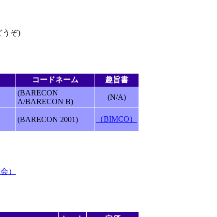
どうぞ)
コードネーム
趣旨書
(BARECON
(N/A)
A/BARECON B)
（BIMCO）
(BARECON 2001)
議会）