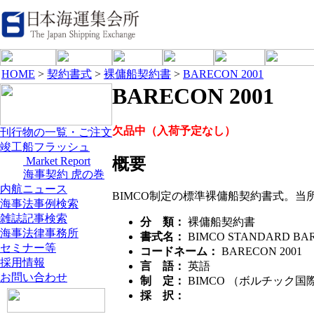
HOME
>
契約書式
>
裸傭船契約書
>
BARECON 2001
BARECON 2001
欠品中（入荷予定なし）
刊行物の一覧・ご注文
竣工船フラッシュ
Market Report
概要
海事契約 虎の巻
内航ニュース
BIMCO制定の標準裸傭船契約書式。当
海事法事例検索
雑誌記事検索
分 類：
裸傭船契約書
海事法律事務所
書式名：
BIMCO STANDARD BA
セミナー等
コードネーム：
BARECON 2001
採用情報
言 語：
英語
お問い合わせ
制 定：
BIMCO （ボルチック
採 択：