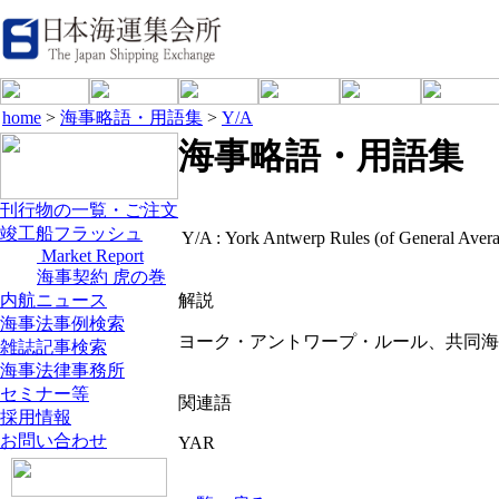
home
>
海事略語・用語集
>
Y/A
海事略語・用語集
刊行物の一覧・ご注文
竣工船フラッシュ
Y/A :
York Antwerp Rules (of General Aver
Market Report
海事契約 虎の巻
内航ニュース
解説
海事法事例検索
ヨーク・アントワープ・ルール、共同海
雑誌記事検索
海事法律事務所
セミナー等
関連語
採用情報
お問い合わせ
YAR