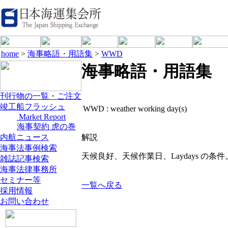
home
>
海事略語・用語集
>
WWD
海事略語・用語集
刊行物の一覧・ご注文
竣工船フラッシュ
WWD :
weather working day(s)
Market Report
海事契約 虎の巻
内航ニュース
解説
海事法事例検索
天候良好、天候作業日、Laydays の条
雑誌記事検索
海事法律事務所
セミナー等
一覧へ戻る
採用情報
お問い合わせ