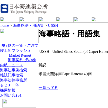
home
>
海事略語・用語集
>
USSH
海事略語・用語集
刊行物の一覧・ご注文
竣工船フラッシュ
USSH :
United States South (of Cape) Hatte
Market Report
海事契約 虎の巻
内航ニュース
解説
海事法事例検索
米国大西洋岸Cape Hatteras の南
雑誌記事検索
海事法律事務所
セミナー等
一覧へ戻る
採用情報
お問い合わせ