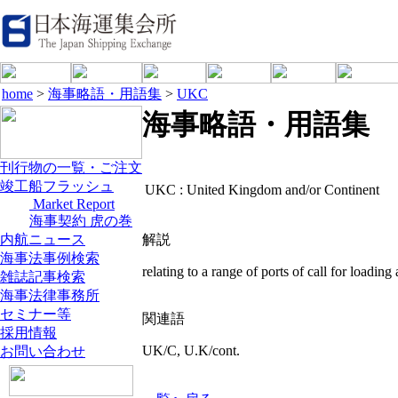
home
>
海事略語・用語集
>
UKC
海事略語・用語集
刊行物の一覧・ご注文
竣工船フラッシュ
UKC :
United Kingdom and/or Continent
Market Report
海事契約 虎の巻
内航ニュース
解説
海事法事例検索
relating to a range of ports of call for loading
雑誌記事検索
海事法律事務所
セミナー等
関連語
採用情報
UK/C, U.K/cont.
お問い合わせ