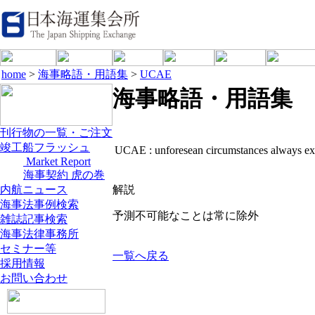
home
>
海事略語・用語集
>
UCAE
海事略語・用語集
刊行物の一覧・ご注文
竣工船フラッシュ
UCAE :
unforesean circumstances always e
Market Report
海事契約 虎の巻
内航ニュース
解説
海事法事例検索
予測不可能なことは常に除外
雑誌記事検索
海事法律事務所
セミナー等
一覧へ戻る
採用情報
お問い合わせ