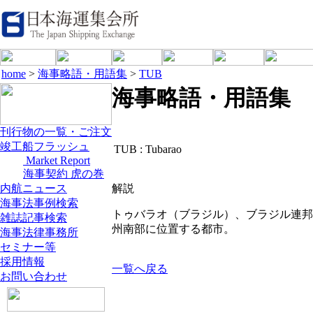
home
>
海事略語・用語集
>
TUB
海事略語・用語集
刊行物の一覧・ご注文
竣工船フラッシュ
TUB :
Tubarao
Market Report
海事契約 虎の巻
内航ニュース
解説
海事法事例検索
トゥバラオ（ブラジル）、ブラジル連邦共和国S
雑誌記事検索
州南部に位置する都市。
海事法律事務所
セミナー等
採用情報
一覧へ戻る
お問い合わせ