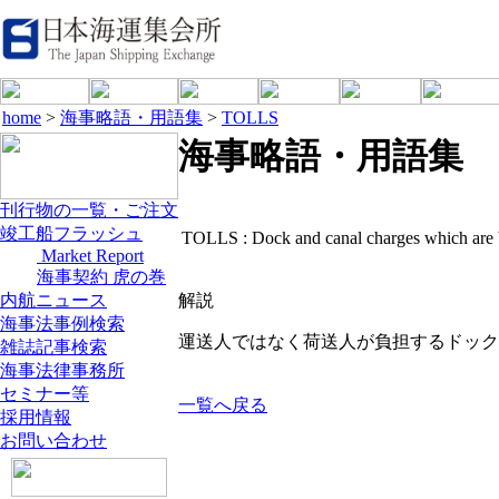
home
>
海事略語・用語集
>
TOLLS
海事略語・用語集
刊行物の一覧・ご注文
竣工船フラッシュ
TOLLS :
Dock and canal charges which are b
Market Report
海事契約 虎の巻
内航ニュース
解説
海事法事例検索
運送人ではなく荷送人が負担するドック
雑誌記事検索
海事法律事務所
セミナー等
一覧へ戻る
採用情報
お問い合わせ