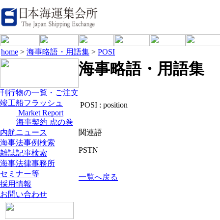
home
>
海事略語・用語集
>
POSI
海事略語・用語集
刊行物の一覧・ご注文
竣工船フラッシュ
POSI :
position
Market Report
海事契約 虎の巻
内航ニュース
関連語
海事法事例検索
PSTN
雑誌記事検索
海事法律事務所
セミナー等
一覧へ戻る
採用情報
お問い合わせ