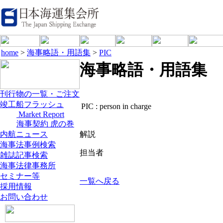
home
>
海事略語・用語集
>
PIC
海事略語・用語集
刊行物の一覧・ご注文
竣工船フラッシュ
PIC :
person in charge
Market Report
海事契約 虎の巻
内航ニュース
解説
海事法事例検索
担当者
雑誌記事検索
海事法律事務所
セミナー等
一覧へ戻る
採用情報
お問い合わせ