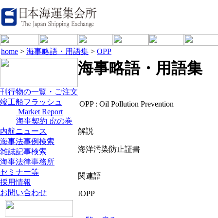
home
>
海事略語・用語集
>
OPP
海事略語・用語集
刊行物の一覧・ご注文
竣工船フラッシュ
OPP :
Oil Pollution Prevention
Market Report
海事契約 虎の巻
内航ニュース
解説
海事法事例検索
海洋汚染防止証書
雑誌記事検索
海事法律事務所
セミナー等
関連語
採用情報
お問い合わせ
IOPP