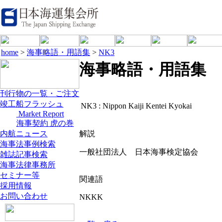
home
>
海事略語・用語集
>
NK3
海事略語・用語集
刊行物の一覧・ご注文
竣工船フラッシュ
NK3 :
Nippon Kaiji Kentei Kyokai
Market Report
海事契約 虎の巻
内航ニュース
解説
海事法事例検索
一般社団法人 日本海事検定協会
雑誌記事検索
海事法律事務所
セミナー等
関連語
採用情報
お問い合わせ
NKKK