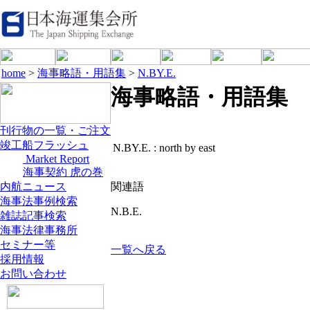
home
>
海事略語・用語集
>
N.BY.E.
海事略語・用語集
刊行物の一覧・ご注文
竣工船フラッシュ
N.BY.E. :
north by east
Market Report
海事契約 虎の巻
内航ニュース
関連語
海事法事例検索
N.B.E.
雑誌記事検索
海事法律事務所
セミナー等
一覧へ戻る
採用情報
お問い合わせ