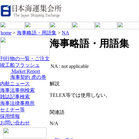
home
>
海事略語・用語集
>
NA
海事略語・用語集
刊行物の一覧・ご注文
竣工船フラッシュ
NA :
not applicable
Market Report
海事契約 虎の巻
内航ニュース
解説
海事法事例検索
TELEX等では使用しない。
雑誌記事検索
海事法律事務所
セミナー等
関連語
採用情報
お問い合わせ
N/A