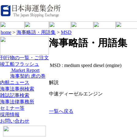
home
>
海事略語・用語集
>
MSD
海事略語・用語集
刊行物の一覧・ご注文
竣工船フラッシュ
MSD :
medium speed diesel (engine)
Market Report
海事契約 虎の巻
内航ニュース
解説
海事法事例検索
中速ディーゼルエンジン
雑誌記事検索
海事法律事務所
セミナー等
一覧へ戻る
採用情報
お問い合わせ