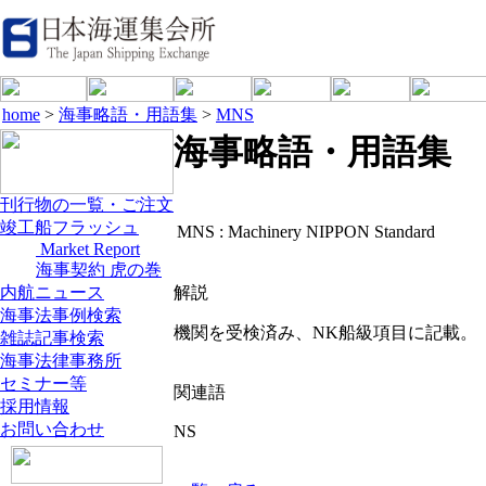
home
>
海事略語・用語集
>
MNS
海事略語・用語集
刊行物の一覧・ご注文
竣工船フラッシュ
MNS :
Machinery NIPPON Standard
Market Report
海事契約 虎の巻
内航ニュース
解説
海事法事例検索
機関を受検済み、NK船級項目に記載。「
雑誌記事検索
海事法律事務所
セミナー等
関連語
採用情報
お問い合わせ
NS