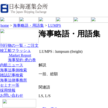
home
>
海事略語・用語集
>
LUMPS
海事略語・用語集
刊行物の一覧・ご注文
竣工船フラッシュ
LUMPS :
lumpsum (freight)
Market Report
海事契約 虎の巻
内航ニュース
解説
海事法事例検索
一括、総額
雑誌記事検索
海事法律事務所
セミナー等
関連語
採用情報
お問い合わせ
LS, L/S