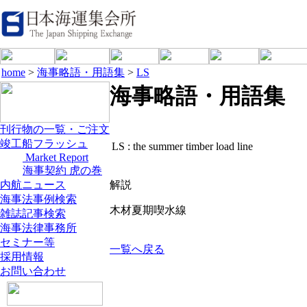
home
>
海事略語・用語集
>
LS
海事略語・用語集
刊行物の一覧・ご注文
竣工船フラッシュ
LS :
the summer timber load line
Market Report
海事契約 虎の巻
内航ニュース
解説
海事法事例検索
木材夏期喫水線
雑誌記事検索
海事法律事務所
セミナー等
一覧へ戻る
採用情報
お問い合わせ