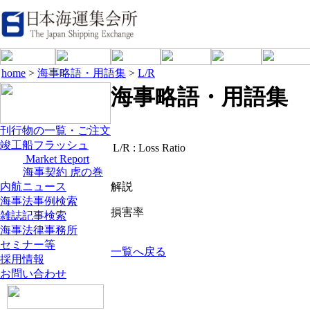
home
>
海事略語・用語集
>
L/R
海事略語・用語集
刊行物の一覧・ご注文
竣工船フラッシュ
L/R :
Loss Ratio
Market Report
海事契約 虎の巻
内航ニュース
解説
海事法事例検索
損害率
雑誌記事検索
海事法律事務所
セミナー等
一覧へ戻る
採用情報
お問い合わせ