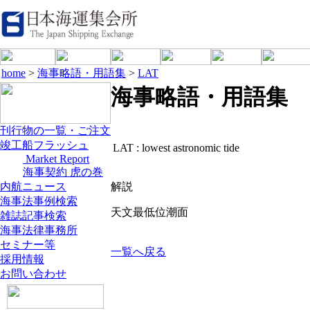
home
>
海事略語・用語集
>
LAT
海事略語・用語集
刊行物の一覧・ご注文
竣工船フラッシュ
LAT :
lowest astronomic tide
Market Report
海事契約 虎の巻
内航ニュース
解説
海事法事例検索
天文最低位潮面
雑誌記事検索
海事法律事務所
セミナー等
一覧へ戻る
採用情報
お問い合わせ