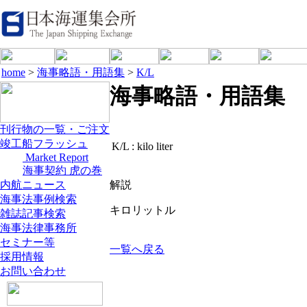
home
>
海事略語・用語集
>
K/L
海事略語・用語集
刊行物の一覧・ご注文
竣工船フラッシュ
K/L :
kilo liter
Market Report
海事契約 虎の巻
内航ニュース
解説
海事法事例検索
キロリットル
雑誌記事検索
海事法律事務所
セミナー等
一覧へ戻る
採用情報
お問い合わせ