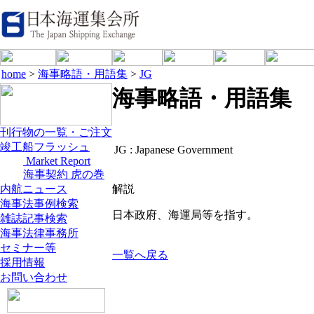
home
>
海事略語・用語集
>
JG
海事略語・用語集
刊行物の一覧・ご注文
竣工船フラッシュ
JG :
Japanese Government
Market Report
海事契約 虎の巻
内航ニュース
解説
海事法事例検索
日本政府、海運局等を指す。
雑誌記事検索
海事法律事務所
セミナー等
一覧へ戻る
採用情報
お問い合わせ