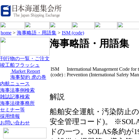
home
>
海事略語・用語集
>
ISM (code)
海事略語・用語集
刊行物の一覧・ご注文
竣工船フラッシュ
ISM
International Management Code for t
Market Report
(code) :
Prevention (International Safety 
海事契約 虎の巻
内航ニュース
海事法事例検索
解説
雑誌記事検索
海事法律事務所
セミナー等
船舶安全運航・汚染防止の
採用情報
安全管理コード)。 ※SO
お問い合わせ
ドの一つ。SOLAS条約が