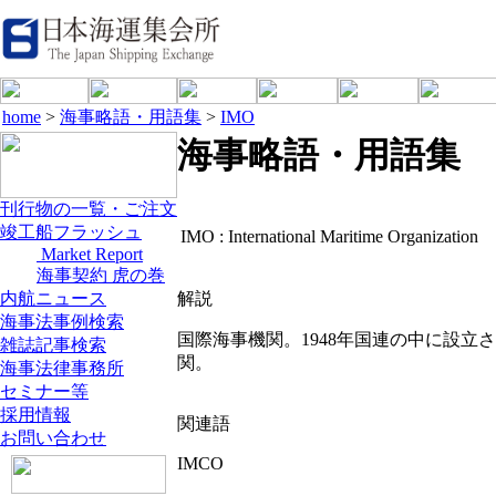
home
>
海事略語・用語集
>
IMO
海事略語・用語集
刊行物の一覧・ご注文
竣工船フラッシュ
IMO :
International Maritime Organization
Market Report
海事契約 虎の巻
内航ニュース
解説
海事法事例検索
国際海事機関。1948年国連の中に設立
雑誌記事検索
関。
海事法律事務所
セミナー等
採用情報
関連語
お問い合わせ
IMCO