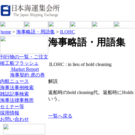
home
>
海事略語・用語集
>
ILOHC
海事略語・用語集
刊行物の一覧・ご注文
竣工船フラッシュ
ILOHC :
in lieu of hold cleaning
Market Report
海事契約 虎の巻
内航ニュース
解説
海事法事例検索
返船時のhold cleaning代。返船時に
雑誌記事検索
いう。
海事法律事務所
セミナー等
採用情報
一覧へ戻る
お問い合わせ