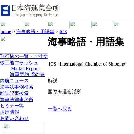
home
>
海事略語・用語集
>
ICS
海事略語・用語集
刊行物の一覧・ご注文
竣工船フラッシュ
ICS :
International Chamber of Shipping
Market Report
海事契約 虎の巻
内航ニュース
解説
海事法事例検索
国際海運会議所
雑誌記事検索
海事法律事務所
セミナー等
一覧へ戻る
採用情報
お問い合わせ