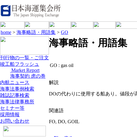
home
>
海事略語・用語集
>
GO
海事略語・用語集
刊行物の一覧・ご注文
竣工船フラッシュ
GO :
gas oil
Market Report
海事契約 虎の巻
内航ニュース
解説
海事法事例検索
DOの代わりに使用する船あり。値段が
雑誌記事検索
海事法律事務所
セミナー等
関連語
採用情報
お問い合わせ
FO, DO, GOIL