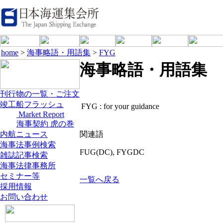
home
>
海事略語・用語集
>
FYG
海事略語・用語集
刊行物の一覧・ご注文
竣工船フラッシュ
FYG :
for your guidance
Market Report
海事契約 虎の巻
内航ニュース
関連語
海事法事例検索
FUG(DC), FYGDC
雑誌記事検索
海事法律事務所
セミナー等
一覧へ戻る
採用情報
お問い合わせ