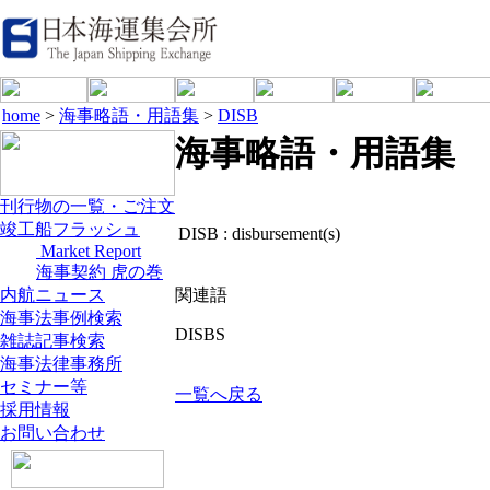
home
>
海事略語・用語集
>
DISB
海事略語・用語集
刊行物の一覧・ご注文
竣工船フラッシュ
DISB :
disbursement(s)
Market Report
海事契約 虎の巻
内航ニュース
関連語
海事法事例検索
DISBS
雑誌記事検索
海事法律事務所
セミナー等
一覧へ戻る
採用情報
お問い合わせ