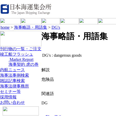
home
>
海事略語・用語集
>
DG's
海事略語・用語集
刊行物の一覧・ご注文
竣工船フラッシュ
DG's :
dangerous goods
Market Report
海事契約 虎の巻
内航ニュース
解説
海事法事例検索
危険品
雑誌記事検索
海事法律事務所
セミナー等
関連語
採用情報
お問い合わせ
DG