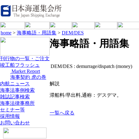
home
>
海事略語・用語集
>
DEM/DES
海事略語・用語集
刊行物の一覧・ご注文
竣工船フラッシュ
DEM/DES :
demurrage/dispatch (money)
Market Report
海事契約 虎の巻
内航ニュース
解説
海事法事例検索
滞船料/早出料,通称：デスデマ。
雑誌記事検索
海事法律事務所
セミナー等
一覧へ戻る
採用情報
お問い合わせ