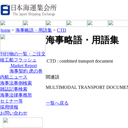
home
>
海事略語・用語集
>
CTD
海事略語・用語集
刊行物の一覧・ご注文
竣工船フラッシュ
CTD :
combined transport document
Market Report
海事契約 虎の巻
内航ニュース
関連語
海事法事例検索
MULTIMODAL TRANSPORT DOCUME
雑誌記事検索
海事法律事務所
セミナー等
一覧へ戻る
採用情報
お問い合わせ