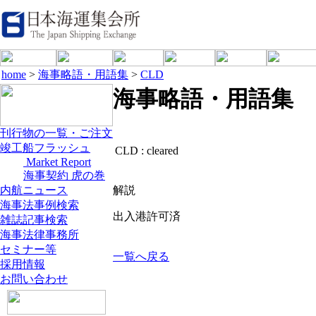
home
>
海事略語・用語集
>
CLD
海事略語・用語集
刊行物の一覧・ご注文
竣工船フラッシュ
CLD :
cleared
Market Report
海事契約 虎の巻
内航ニュース
解説
海事法事例検索
出入港許可済
雑誌記事検索
海事法律事務所
セミナー等
一覧へ戻る
採用情報
お問い合わせ