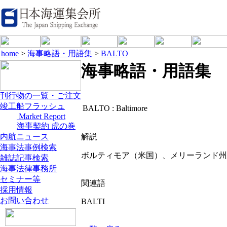
home
>
海事略語・用語集
>
BALTO
海事略語・用語集
刊行物の一覧・ご注文
竣工船フラッシュ
BALTO :
Baltimore
Market Report
海事契約 虎の巻
内航ニュース
解説
海事法事例検索
ボルティモア（米国）、メリーランド州
雑誌記事検索
海事法律事務所
セミナー等
関連語
採用情報
お問い合わせ
BALTI