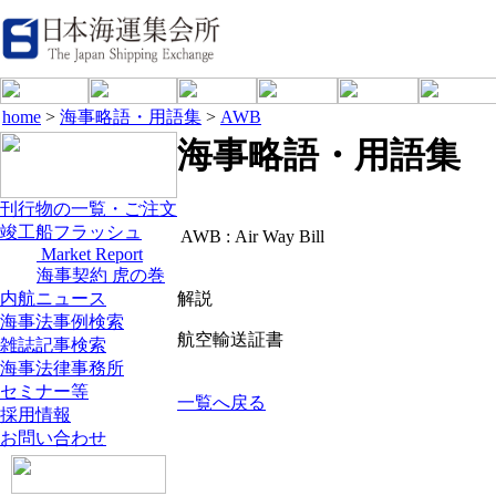
home
>
海事略語・用語集
>
AWB
海事略語・用語集
刊行物の一覧・ご注文
竣工船フラッシュ
AWB :
Air Way Bill
Market Report
海事契約 虎の巻
内航ニュース
解説
海事法事例検索
航空輸送証書
雑誌記事検索
海事法律事務所
セミナー等
一覧へ戻る
採用情報
お問い合わせ