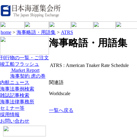
home
>
海事略語・用語集
>
ATRS
海事略語・用語集
刊行物の一覧・ご注文
竣工船フラッシュ
ATRS :
American Tnaker Rate Schedule
Market Report
海事契約 虎の巻
内航ニュース
関連語
海事法事例検索
Worldscale
雑誌記事検索
海事法律事務所
セミナー等
一覧へ戻る
採用情報
お問い合わせ