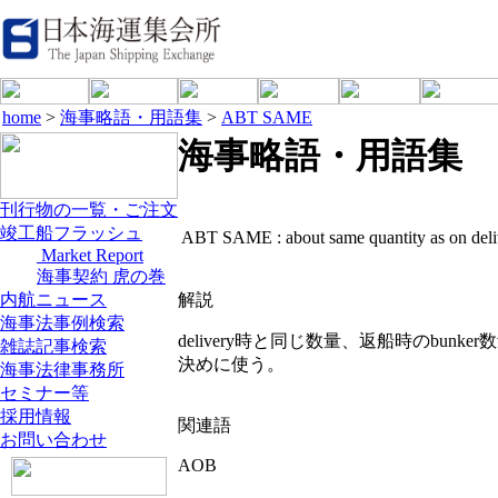
home
>
海事略語・用語集
>
ABT SAME
海事略語・用語集
刊行物の一覧・ご注文
竣工船フラッシュ
ABT SAME :
about same quantity as on del
Market Report
海事契約 虎の巻
内航ニュース
解説
海事法事例検索
delivery時と同じ数量、返船時のbunke
雑誌記事検索
決めに使う。
海事法律事務所
セミナー等
採用情報
関連語
お問い合わせ
AOB