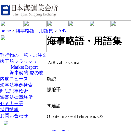
home
>
海事略語・用語集
>
A/B
海事略語・用語集
刊行物の一覧・ご注文
竣工船フラッシュ
A/B :
able seaman
Market Report
海事契約 虎の巻
内航ニュース
解説
海事法事例検索
操舵手
雑誌記事検索
海事法律事務所
セミナー等
関連語
採用情報
お問い合わせ
Quarter master/Helmsman, OS