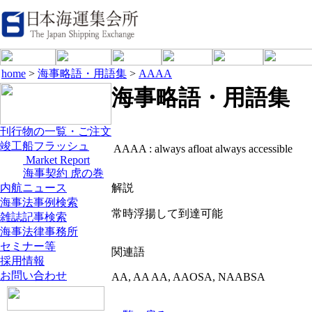
home
>
海事略語・用語集
>
AAAA
海事略語・用語集
刊行物の一覧・ご注文
竣工船フラッシュ
AAAA :
always afloat always accessible
Market Report
海事契約 虎の巻
内航ニュース
解説
海事法事例検索
常時浮揚して到達可能
雑誌記事検索
海事法律事務所
セミナー等
関連語
採用情報
お問い合わせ
AA, AA AA, AAOSA, NAABSA