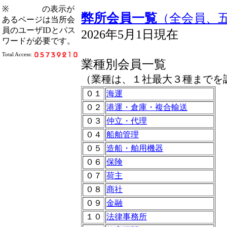
※
の表示が
弊所会員一覧
（全会員、五
あるページは当所会
員のユーザIDとパス
2026年5月1日現在
ワードが必要です。
Total Access:
業種別会員一覧
（業種は、１社最大３種までを
０１
海運
０２
港運・倉庫・複合輸送
０３
仲立・代理
０４
船舶管理
０５
造船・舶用機器
０６
保険
０７
荷主
０８
商社
０９
金融
１０
法律事務所