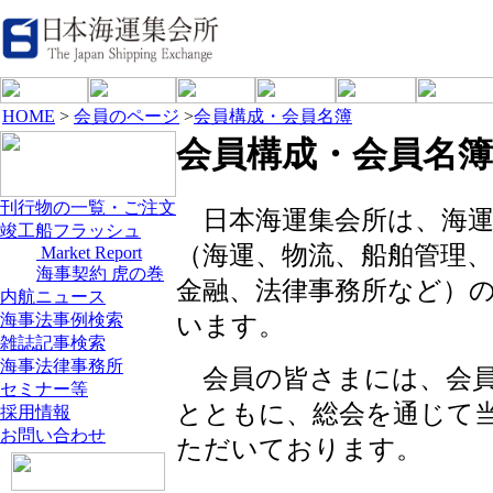
HOME
>
会員のページ
>
会員構成・会員名簿
会員構成・会員名簿
刊行物の一覧・ご注文
日本海運集会所は、海運
竣工船フラッシュ
（海運、物流、船舶管理、
Market Report
海事契約 虎の巻
金融、法律事務所など）の会
内航ニュース
海事法事例検索
います。
雑誌記事検索
海事法律事務所
会員の皆さまには、会員
セミナー等
とともに、総会を通じて
採用情報
お問い合わせ
ただいております。