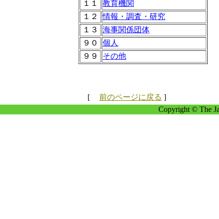
１１
教育機関
１２
情報・調査・研究
１３
海事関係団体
９０
個人
９９
その他
[
前のページに戻る
]
Copyright © The Ja