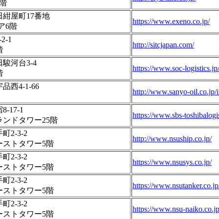
階
紺屋町17番地
https://www.exeno.co.jp/
ア6階
-1
http://sitcjapan.com/
階
駿河台3-4
https://www.soc-logistics.jp
階
西4-1-66
http://www.sanyo-oil.co.jp/
17-1
https://www.sbs-toshibalogis
ンドタワー25階
2-3-2
http://www.nsuship.co.jp/
ーストタワー5階
2-3-2
https://www.nsusys.co.jp/
ーストタワー5階
2-3-2
https://www.nsutanker.co.jp
ーストタワー5階
2-3-2
https://www.nsu-naiko.co.jp
ーストタワー5階