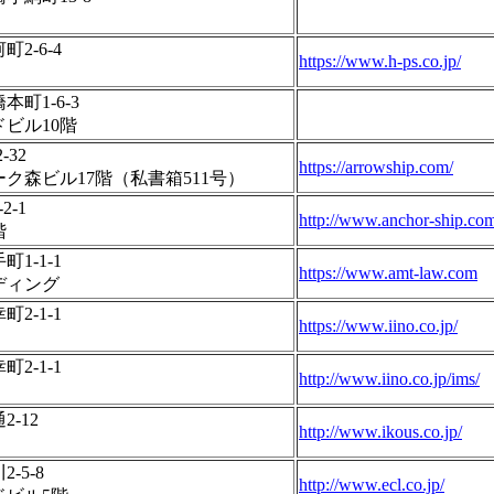
2-6-4
https://www.h-ps.co.jp/
町1-6-3
ビル10階
-32
https://arrowship.com/
ク森ビル17階（私書箱511号）
-1
http://www.anchor-ship.co
階
1-1-1
https://www.amt-law.com
ディング
2-1-1
https://www.iino.co.jp/
2-1-1
http://www.iino.co.jp/ims/
-12
http://www.ikous.co.jp/
-5-8
http://www.ecl.co.jp/