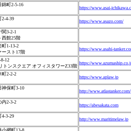
町2-5-16
https://www.asai-ichikawa.c
4-39
https://www.asazo.com/
3-2-1
西館25階
1-13-2
https://www.asahi-tanker.c
ースト17階
-12
https://www.azumaship.co.j
リトンスクエア オフィスタワーZ33階
2-2-2
https://www.aplaw.jp
神保町3-10
http://www.atlastanker.com/
2-3-2
https://abesakata.com
3-29
http://www.maritimelaw.jp
小網町13-8