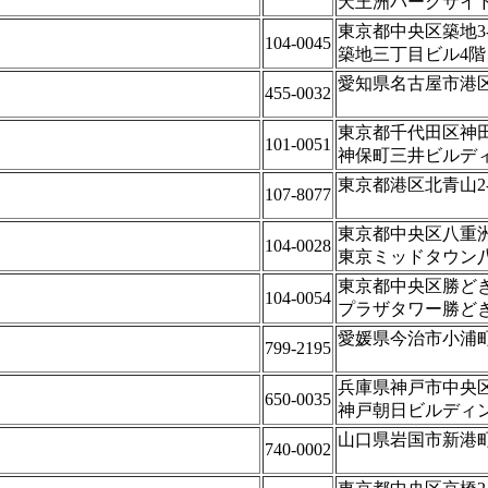
天王洲パークサイ
東京都中央区築地3-9
104-0045
築地三丁目ビル4階
愛知県名古屋市港区入
455-0032
東京都千代田区神田神
101-0051
神保町三井ビルディ
東京都港区北青山2-5
107-8077
東京都中央区八重洲
104-0028
東京ミッドタウン八重
東京都中央区勝どき1-
104-0054
プラザタワー勝ど
愛媛県今治市小浦町1-
799-2195
兵庫県神戸市中央区
650-0035
神戸朝日ビルディン
山口県岩国市新港町2
740-0002