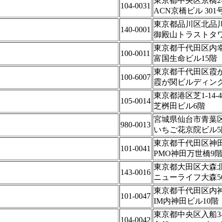
東京都中央区京橋2-1
104-0031
ACN京橋ビル 301
東京都品川区北品川4-
140-0001
御殿山トラストタワ
東京都千代田区内幸町
100-0011
富国生命ビル15階
東京都千代田区霞が関
100-6007
霞が関ビルディング
東京都港区芝1-14-4
105-0014
芝桝田ビル6階
宮城県仙台市青葉区花
980-0013
いちご花京院ビル5
東京都千代田区神田須
101-0041
PMO神田万世橋9
東京都大田区大森北2
143-0016
ニューライフ大森5
東京都千代田区内神田
101-0047
IM内神田ビル10階
東京都中央区入船3-1
104-0042