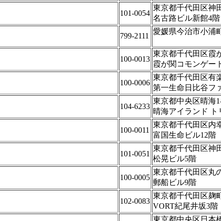
東京都千代田区神田錦
101-0054
名古路ビル新館4階
愛媛県今治市小浦町2-
799-2111
東京都千代田区霞が関
100-0013
霞が関コモンゲート
東京都千代田区有楽町
100-0006
第一生命日比谷ファ
東京都中央区晴海1-8
104-6233
晴海アイランド ト
東京都千代田区内幸町
100-0011
富国生命ビル12階
東京都千代田区神田
101-0051
松晃ビル5階
東京都千代田区丸の内
100-0005
郵船ビル9階
東京都千代田区麹町4-
102-0083
VORT紀尾井坂3階
東京都中央区日本橋