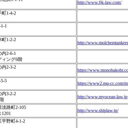
http://www.fjk-law.com/
1-4-2
-1
1-2-2
http://www.molchemtanker
2-6-1
ディング6階
2-3-2
https://www.monohakobi.c
-5
https://www2.mu-cc.com/m
3-2-2
http://www.myocean-law.jp
階
路町2-105
http://www.shiplaw.jp/
201
野町4-1-2