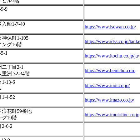
ドビル5階
-9
船1-7-40
https://www.isewan.co.jp/
保町1-105
https://www.idss.co.jp/tanke
ング16階
-1
https://www.itochu.co.jp/ja/
二丁目2-1
https://www.benichu.com
洲 32-34階
13-6
https://www.inui.co.jp/
き
4-52
https://www.imazo.co.jp/
浪花町59番地
https://www.imotoline.co.jp
グ19階
-6-2