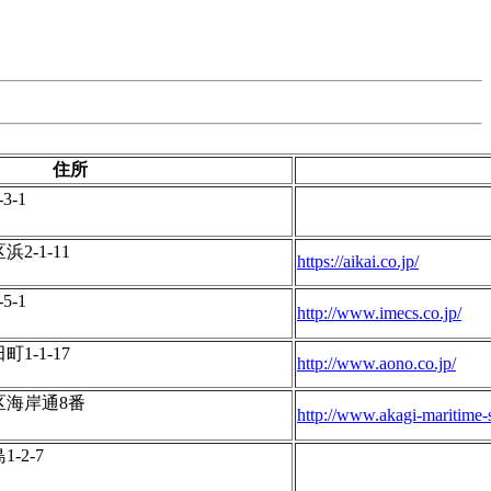
住所
-1
2-1-11
https://aikai.co.jp/
-1
http://www.imecs.co.jp/
1-1-17
http://www.aono.co.jp/
区海岸通8番
http://www.akagi-maritime-
-2-7