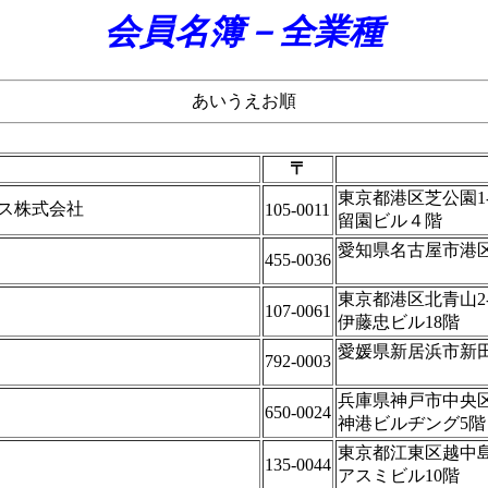
会員名簿－全業種
あいうえお順
〒
東京都港区芝公園1-3
ス株式会社
105-0011
留園ビル４階
愛知県名古屋市港区浜
455-0036
東京都港区北青山2-5
107-0061
伊藤忠ビル18階
愛媛県新居浜市新田町
792-0003
兵庫県神戸市中央
650-0024
神港ビルヂング5階
東京都江東区越中島1
135-0044
アスミビル10階