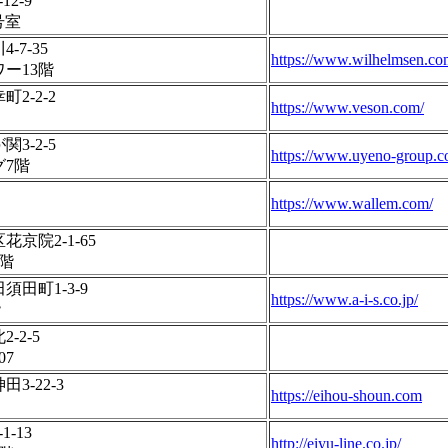
2-9
号室
7-35
https://www.wilhelmsen.co
ー13階
2-2-2
https://www.veson.com/
3-2-5
https://www.uyeno-group.co
7階
https://www.wallem.com/
京院2-1-65
階
田町1-3-9
https://www.a-i-s.co.jp/
階
-2-5
07
3-22-3
https://eihou-shoun.com
-13
http://eiyu-line.co.jp/