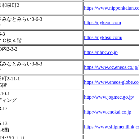
田和泉町2
https://www.nipponkaiun.c
なとみらい3-6-3
https://nykeoc.com
階
-3
https://nykbsp.com/
ィＣ棟４階
2-3-2
https://nbpc.co.jp
なとみらい3-6-3
https://www.oc.eneos.co.jp/
階
2-11-1
https://www.eneos-globe.co.
5階
0-1
http://www.jogmec.go.jp/
ディング
-17
http://www.enokai.co.jp
-13
https://www.shipmentlink.c
6階
浜3-1-11