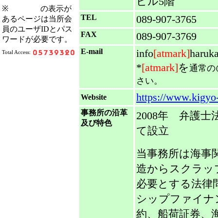
ビル5階
※
の表示が
TEL
089-907-3765
あるページは当所会
員のユーザIDとパス
FAX
089-907-3769
ワードが必要です。
E-mail
info
[atmark]
haruk
Total Access:
*
[atmark]
を
通常の
さい。
https://www.kigy
Website
事務所の沿革
2008年 弁護
及び特色
て設立
当事務所は海事
造からスクラッ
必要とする法律
シップファイナ
約、船荷証券、