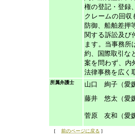
権の登記・登録
クレームの回収
防御、船舶差押
関する訴訟及び
ます。当事務所
約、国際取引な
案を問わず、内
法律事務を広く
所属弁護士
山口 絢子（愛
藤井 悠太（愛
菅原 友和（愛
[
前のページに戻る
]