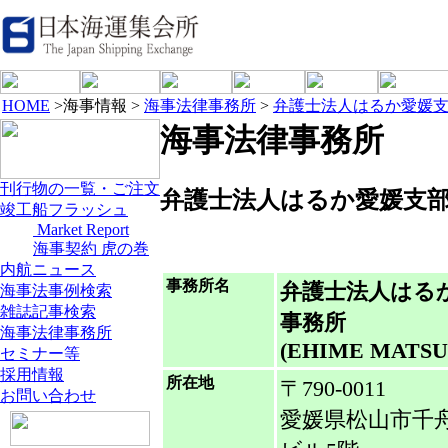
HOME
>海事情報 >
海事法律事務所
>
弁護士法人はるか愛媛
海事法律事務所
刊行物の一覧・ご注文
弁護士法人はるか愛媛支
竣工船フラッシュ
Market Report
海事契約 虎の巻
内航ニュース
事務所名
弁護士法人はる
海事法事例検索
雑誌記事検索
事務所
海事法律事務所
(EHIME MATSU
セミナー等
採用情報
所在地
〒790-0011
お問い合わせ
愛媛県松山市千舟町