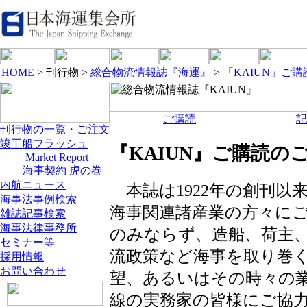
HOME
> 刊行物 >
総合物流情報誌『海運』
>
「KAIUN」ご
ご購読
記
刊行物の一覧・ご注文
竣工船フラッシュ
『KAIUN』ご購読の
Market Report
海事契約 虎の巻
内航ニュース
本誌は1922年の創刊以
海事法事例検索
海事関連諸産業の方々に
雑誌記事検索
海事法律事務所
のみならず、造船、荷主
セミナー等
流政策など海事を取り巻
採用情報
お問い合わせ
望、あるいはその時々の
線の実務家の皆様にご協