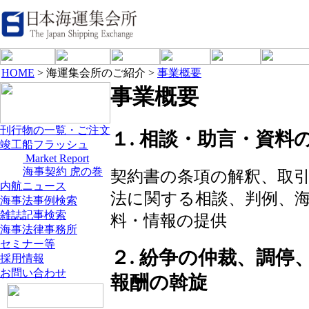
HOME
> 海運集会所のご紹介 >
事業概要
事業概要
刊行物の一覧・ご注文
１. 相談・助言・資料
竣工船フラッシュ
Market Report
海事契約 虎の巻
契約書の条項の解釈、取
内航ニュース
法に関する相談、判例、
海事法事例検索
雑誌記事検索
料・情報の提供
海事法律事務所
セミナー等
２. 紛争の仲裁、調停
採用情報
お問い合わせ
報酬の斡旋