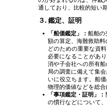
のが好まれるのは、仲裁
通しており、比較的短い
３. 鑑定、証明
「船価鑑定」：
船舶の
額の算定、海難救助料
どのための重要な資料
必要になることがあり
消や子会社への所有船
局の調査に備えて集会
いに役立ちます。船価
物理的価値などを総合
「事項鑑定・証明」：
の慣行などについて、