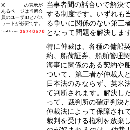
当事者間の話合いで解決
※
の表示が
あるページは当所会
する制度です。いずれも
員のユーザIDとパス
る争いに関係のない第三
ワードが必要です。
となって問題を解決しま
Total Access:
特に仲裁は、各種の傭船
約、船荷証券、船舶管理
海事に関係のある契約や
ついて、第三者が仲裁人
日本法のみならず、英米
て判断されます。解決し
って、裁判所の確定判決
仲裁法によって保障され
裁判を受ける権利を放棄