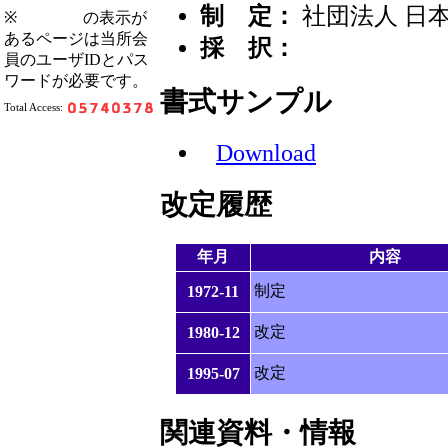
制 定：
社団法人 日
※
の表示が
あるページは当所会
採 択：
員のユーザIDとパス
ワードが必要です。
書式サンプル
Total Access:
Download
改定履歴
年月
内容
制定
1972-11
改定
1980-12
改定
1995-07
関連資料・情報