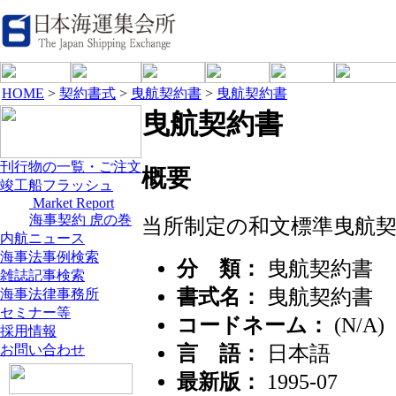
HOME
>
契約書式
>
曳航契約書
>
曳航契約書
曳航契約書
刊行物の一覧・ご注文
概要
竣工船フラッシュ
Market Report
海事契約 虎の巻
当所制定の和文標準曳航
内航ニュース
海事法事例検索
分 類：
曳航契約書
雑誌記事検索
書式名：
曳航契約書
海事法律事務所
セミナー等
コードネーム：
(N/A)
採用情報
お問い合わせ
言 語：
日本語
最新版：
1995-07