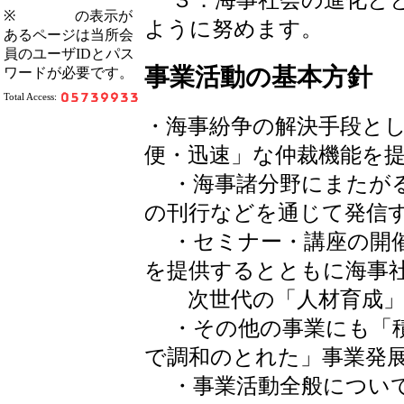
３．海事社会の進化とと
※
の表示が
ように努めます。
あるページは当所会
員のユーザIDとパス
事業活動の基本方針
ワードが必要です。
Total Access:
・海事紛争の解決手段と
便・迅速」な仲裁機能を
・海事諸分野にまたがる
の刊行などを通じて発信
・セミナー・講座の開催
を提供するとともに海事
次世代の「人材育成」
・その他の事業にも「積
で調和のとれた」事業発
・事業活動全般について