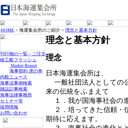
HOME
> 海運集会所のご紹介 >
理念と基本方針
理念と基本方針
刊行物の一覧・ご注文
理念
竣工船フラッシュ
Market Report
海事契約 虎の巻
日本海運集会所は、
内航ニュース
一般社団法人としての公
海事法事例検索
雑誌記事検索
来の伝統をふまえて
海事法律事務所
１．我が国海事社会の進
セミナー等
採用情報
２．培ってきた信頼・信
お問い合わせ
期待に応えます。