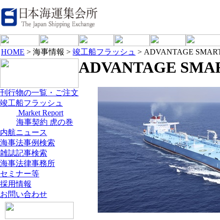
HOME
> 海事情報 >
竣工船フラッシュ
> ADVANTAGE SMAR
ADVANTAGE SMA
刊行物の一覧・ご注文
竣工船フラッシュ
Market Report
海事契約 虎の巻
内航ニュース
海事法事例検索
雑誌記事検索
海事法律事務所
セミナー等
採用情報
お問い合わせ