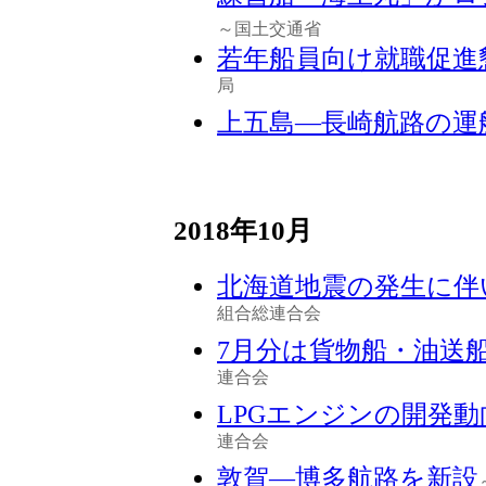
～国土交通省
若年船員向け就職促進
局
上五島―長崎航路の運
2018年10月
北海道地震の発生に伴
組合総連合会
7月分は貨物船・油送
連合会
LPGエンジンの開発
連合会
敦賀―博多航路を新設