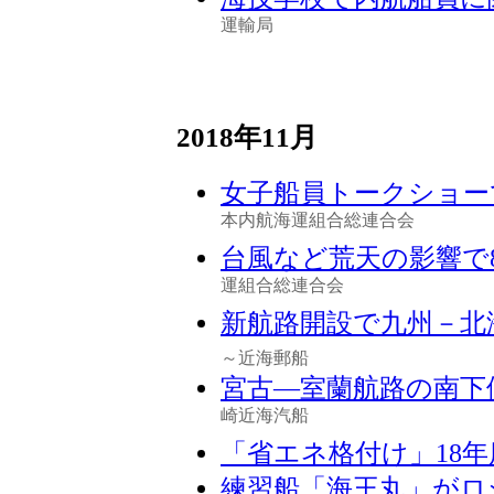
運輸局
2018年11月
女子船員トークショー
本内航海運組合総連合会
台風など荒天の影響で
運組合総連合会
新航路開設で九州－北
～近海郵船
宮古―室蘭航路の南下
崎近海汽船
「省エネ格付け」18
練習船「海王丸」がロ