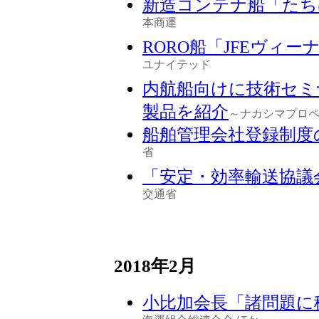
新造コンテナ船「たち
本商運
RORO船「JFEヴィ
ユナイテッド
内航船向けに技術セミナ
製品を紹介
～ナカシマプロ
船舶管理会社登録制度
省
「安定・効率輸送協議
交通省
2018年2月
小比加会長「諸問題に