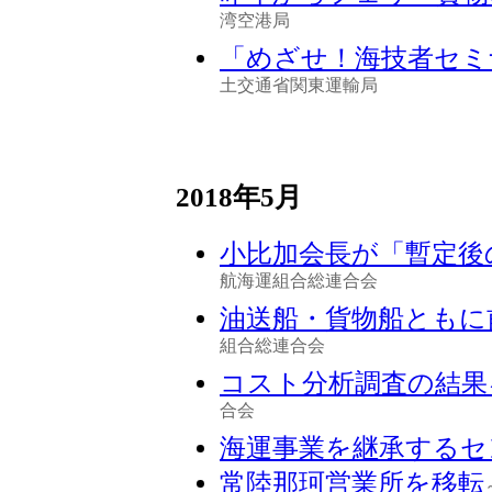
湾空港局
「めざせ！海技者セミナー
土交通省関東運輸局
2018年5月
小比加会長が「暫定後
航海運組合総連合会
油送船・貨物船ともに
組合総連合会
コスト分析調査の結果
合会
海運事業を継承するセ
常陸那珂営業所を移転