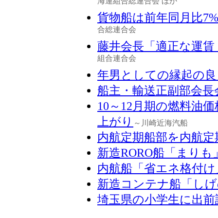
海運組合総連合会 ほか
貨物船は前年同月比7
合総連合会
藤井会長「適正な運賃
組合連合会
年男としての縁起の良
船主・輸送正副部会長
10～12月期の燃料油
上がり
～川崎近海汽船
内航定期船部を内航定
新造RORO船「まりも
内航船「省エネ格付け
新造コンテナ船「しげ
埼玉県の小学生に出前