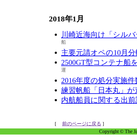
2018年1月
川崎近海向け「シルバ
船
主要元請オペの10月
2500GT型コンテナ
運
2016年度の処分実施件
練習帆船「日本丸」が
内航船員に関する出前
[
前のページに戻る
]
Copyright © The Ja