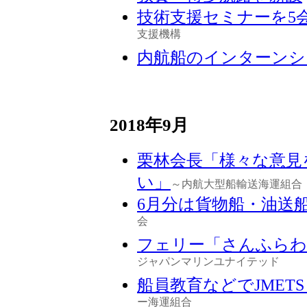
技術支援セミナーを5
支援機構
内航船のインターンシ
2018年9月
栗林会長「様々な意見
い」
～内航大型船輸送海運組合
6月分は貨物船・油送
会
フェリー「さんふらわ
ジャパンマリンユナイテッド
船員教育などでJMET
ー海運組合