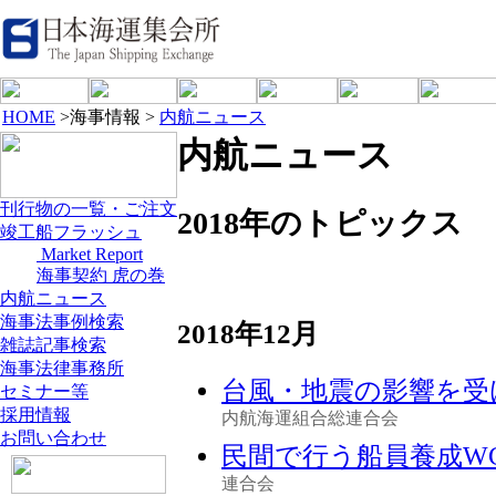
HOME
>海事情報 >
内航ニュース
内航ニュース
刊行物の一覧・ご注文
2018年のトピックス
竣工船フラッシュ
Market Report
海事契約 虎の巻
内航ニュース
海事法事例検索
2018年12月
雑誌記事検索
海事法律事務所
台風・地震の影響を受
セミナー等
採用情報
内航海運組合総連合会
お問い合わせ
民間で行う船員養成W
連合会