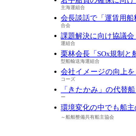
主海運組合
会長談話で「運賃用船
合会
課題解決に向け協議会
運組合
栗林会長「SOx規制
型船輸送海運組合
会社イメージの向上を
コーズ
「きたかみ」の代替船
ー
環境変化の中でも船主
～船舶整備共有船主協会