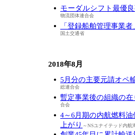
モーダルシフト最優良
物流団体連合会
「登録船舶管理事業者
国土交通省
2018年8月
5月分の主要元請オペ
総連合会
暫定事業後の組織の在
合会
4～6月期の内航燃料油
上がり
～NSユナイテッド内航
創業45年目に累計輸送量