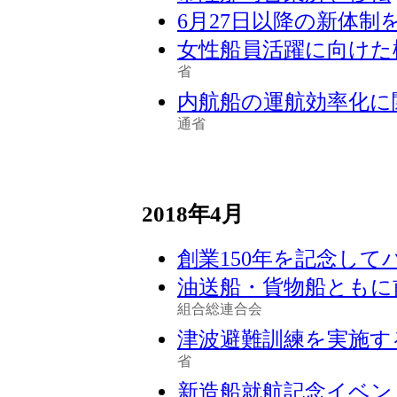
6月27日以降の新体制
女性船員活躍に向けた
省
内航船の運航効率化に
通省
2018年4月
創業150年を記念して
油送船・貨物船ともに
組合総連合会
津波避難訓練を実施す
省
新造船就航記念イベン