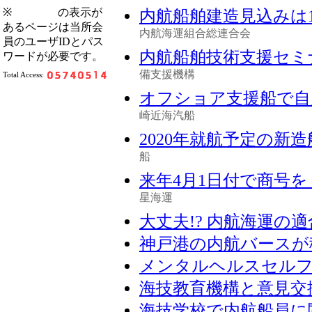
※
の表示が
内航船舶建造見込みは1
あるページは当所会
内航海運組合総連合会
員のユーザIDとパス
内航船舶技術支援セミ
ワードが必要です。
備支援機構
Total Access:
オフショア支援船で自
崎近海汽船
2020年就航予定の新
船
来年4月1日付で商号
星海運
大丈夫!? 内航海運の
神戸港の内航バースが
メンタルヘルスセルフ
海技教育機構と意見交
海技学校で内航船員に