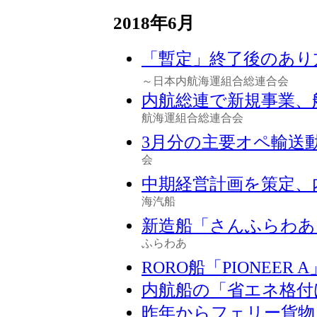
2018年6月
「暫定」終了後のあり
～日本内航海運組合総連合会
内航総連で新規事業、
航海運組合総連合会
3月分の主要オペ輸送
会
中期経営計画を策定、
海汽船
新造船「さんふらわあ
ふらわあ
RORO船「PIONEER 
内航船の「省エネ格付
昨年からフェリー貨物