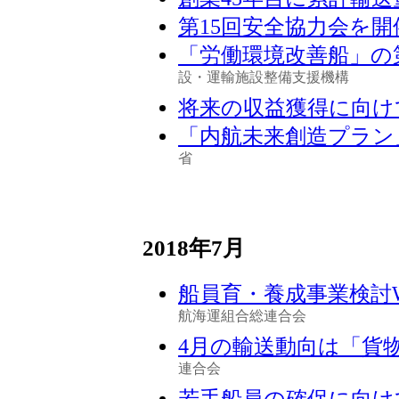
第15回安全協力会を開
「労働環境改善船」の
設・運輸施設整備支援機構
将来の収益獲得に向け
「内航未来創造プラン
省
2018年7月
船員育・養成事業検討
航海運組合総連合会
4月の輸送動向は「貨
連合会
若手船員の確保に向け