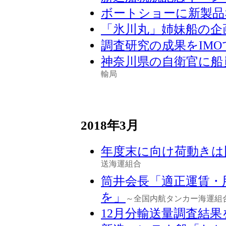
ボートショーに新製品
「氷川丸」姉妹船の企
調査研究の成果をIMO
神奈川県の自衛官に船
輸局
2018年3月
年度末に向け荷動きは
送海運組合
筒井会長「適正運賃・
を」
～全国内航タンカー海運組
12月分輸送量調査結果