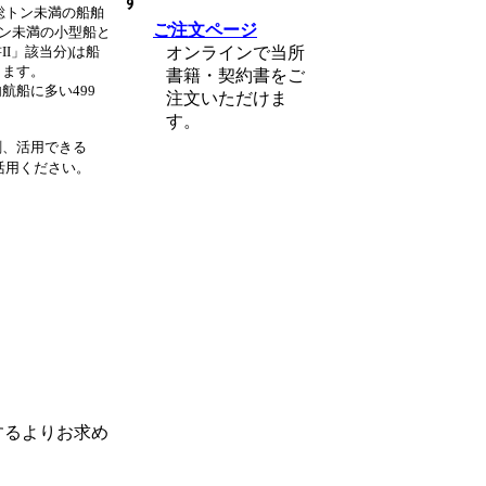
す
総トン未満の船舶
ご注文ページ
トン未満の小型船と
II」該当分)は船
オンラインで当所
します。
書籍・契約書をご
航船に多い499
注文いただけま
す。
、活用できる
ご活用ください。
るよりお求め