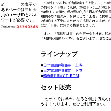
500総トン以上の船舶情報は「上巻」に、500
※
の表示が
の情報を「下巻」に収録。20総トン以上100総
あるページは当所会
500総トン未満の1種2種漁船(旧「日本船舶明細書
員のユーザIDとパス
舶原簿の情報のみ、付録として「上巻」に掲載
ワードが必要です。
内航船は上下巻にまたがって掲載されますが、内
型は「下巻」に集まる構成としました。
Total Access:
また、「船舶明細書」の全データを検索、印刷
「船舶明細書CD-ROM」もございます。 ぜひ
ラインナップ
■
日本船舶明細書 上巻
■
日本船舶明細書 下巻
■
船舶明細書CD-ROM
セット販売
セットでお求めになると個別で購入す
やすくなります。ぜひご利用下さい。