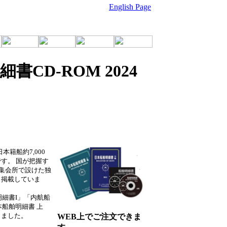
English Page
CD-ROM 2024
本籍船約7,000
す。 国が把握す
、集会所で設けた独
、掲載していま
明細書I」「内航船
本船舶明細書 上
しました。
WEB上でご注文できま