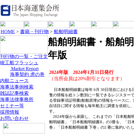
HOME
>
書籍・刊行物
>
船舶明細書
船舶明細書・船舶明細書
年版
刊行物の一覧・ご注文
竣工船フラッシュ
Market Report
2024年版 2024年1月31日発行
海事契約 虎の巻
（当所会員は20%割引となります）
内航ニュース
海事法事例検索
日本船舶明細書は毎年 6月 30日現在における日
雑誌記事検索
隻の情報を総トン数別に一覧できるレジスターで
海事法律事務所
る登録事項証明書(船舶原簿)の情報をベースに
セミナー等
自項目に関する情報も毎年船主に調査を依頼し
す。
採用情報
2024年版から刷新し、これまでの「日本船舶
お問い合わせ
舶明細書」「日本船舶明細書II」の3冊を、「日
巻」「日本船舶明細書 下巻」の2 冊に集約いた