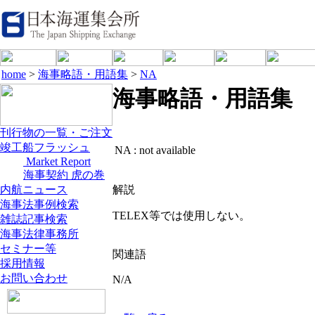
home
>
海事略語・用語集
>
NA
海事略語・用語集
刊行物の一覧・ご注文
竣工船フラッシュ
NA :
not available
Market Report
海事契約 虎の巻
内航ニュース
解説
海事法事例検索
TELEX等では使用しない。
雑誌記事検索
海事法律事務所
セミナー等
関連語
採用情報
お問い合わせ
N/A